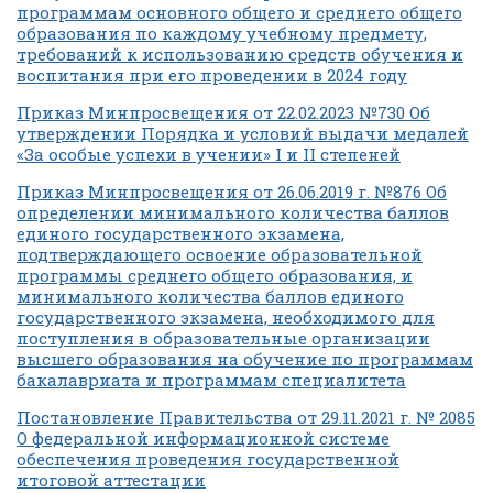
программам основного общего и среднего общего
образования по каждому учебному предмету,
требований к использованию средств обучения и
воспитания при его проведении в 2024 году
Приказ Минпросвещения от 22.02.2023 №730 Об
утверждении Порядка и условий выдачи медалей
«За особые успехи в учении» I и II степеней
Приказ Минпросвещения от 26.06.2019 г. №876 Об
определении минимального количества баллов
единого государственного экзамена,
подтверждающего освоение образовательной
программы среднего общего образования, и
минимального количества баллов единого
государственного экзамена, необходимого для
поступления в образовательные организации
высшего образования на обучение по программам
бакалавриата и программам специалитета
Постановление Правительства от 29.11.2021 г. № 2085
О федеральной информационной системе
обеспечения проведения государственной
итоговой аттестации