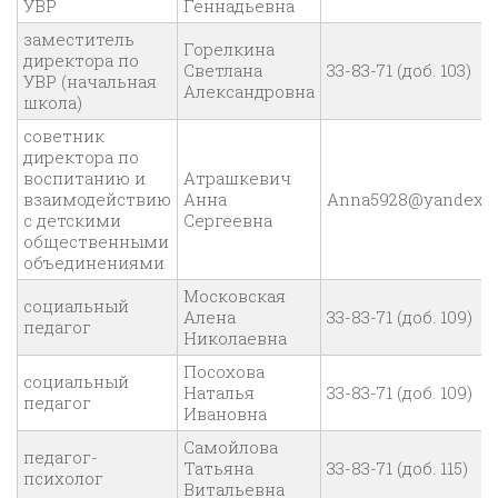
УВР
Геннадьевна
заместитель
Горелкина
директора по
Светлана
33-83-71 (доб. 103)
УВР (начальная
Александровна
школа)
советник
директора по
воспитанию и
Атрашкевич
взаимодействию
Анна
Anna5928@yandex.r
с детскими
Сергеевна
общественными
объединениями
Московская
социальный
Алена
33-83-71 (доб. 109)
педагог
Николаевна
Посохова
социальный
Наталья
33-83-71 (доб. 109)
педагог
Ивановна
Самойлова
педагог-
Татьяна
33-83-71 (доб. 115)
психолог
Витальевна