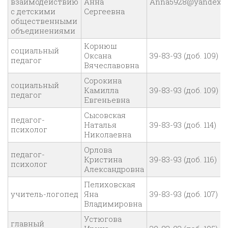
взаимодействию
Анна
Anna5928@yandex.r
с детскими
Сергеевна
общественными
объединениями
Корнюш
социальный
Оксана
39-83-93 (доб. 109)
педагог
Вячеславовна
Сорокина
социальный
Камилла
39-83-93 (доб. 109)
педагог
Евгеньевна
Сысовская
педагог-
Наталья
39-83-93 (доб. 114)
психолог
Николаевна
Орлова
педагог-
Кристина
39-83-93 (доб. 116)
психолог
Александровна
Пелиховская
учитель-логопед
Яна
39-83-93 (доб. 107)
Владимировна
Устюгова
главный