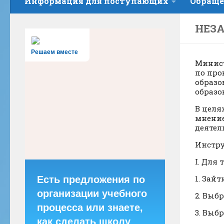
Информация для поступающих
Обраще
НЕЗА
Решаем вместе
Минист
по про
образо
образо
В целя
мнение
деятел
Инстру
I. Для
1. Зайт
Есть предложения по
организации учебного
2. Выб
процесса или знаете,
3. Выбр
как сделать школу