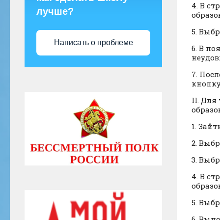
4. В с
лучше?
образо
5. Выб
Написать о проблеме
6. В п
неудов
7. Пос
кнопку
II. Дл
образо
1. Зайт
2. Выб
3. Выбр
4. В с
образо
5. Выб
6. Вып