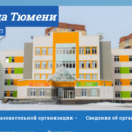
да Тюмени
71
разовательной организации
Сведения об орг