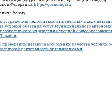
ской Федерации
https://gosuslugi.ru
олнить форму.
о устранению недостатков, выявленных в ходе незав
ва условий оказания услуг Муниципального автономн
разовательного учреждения средней общеобразовате
 Тюмени
о проведении независимой оценки качества условий 
вательной деятельности организациями