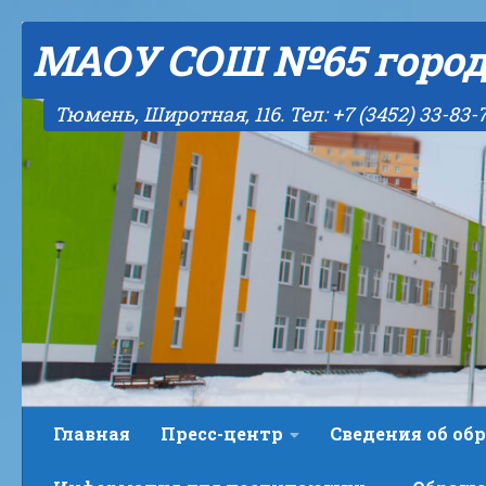
Skip to content
МАОУ СОШ №65 горо
Тюмень, Широтная, 116. Тел: +7 (3452) 33-83-
Главная
Пресс-центр
Сведения об об