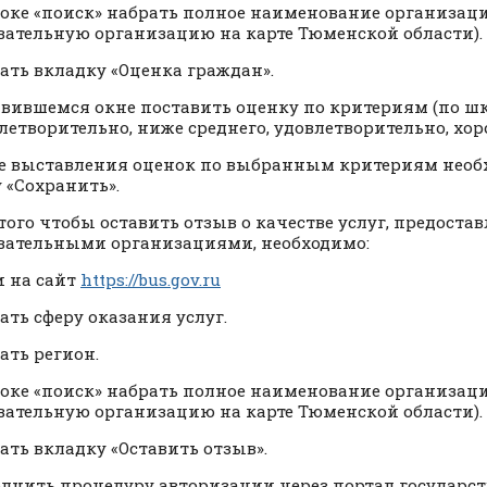
троке «поиск» набрать полное наименование организац
вательную организацию на карте Тюменской области).
рать вкладку «Оценка граждан».
оявившемся окне поставить оценку по критериям (по шк
летворительно, ниже среднего, удовлетворительно, хор
ле выставления оценок по выбранным критериям нео
 «Сохранить».
я того чтобы оставить отзыв о качестве услуг, предост
вательными организациями, необходимо:
и на сайт
https://bus.gov.ru
рать сферу оказания услуг.
ать регион.
троке «поиск» набрать полное наименование организац
вательную организацию на карте Тюменской области).
рать вкладку «Оставить отзыв».
олнить процедуру авторизации через портал государс