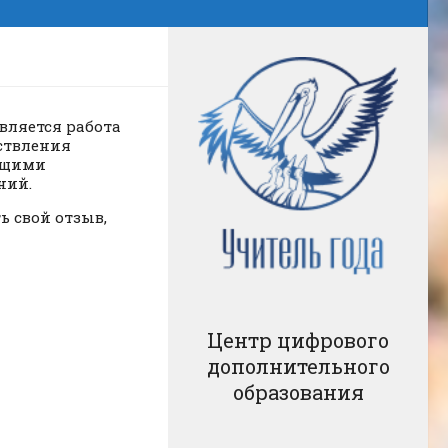
вляется работа
ствления
ющими
ний.
ь свой отзыв,
Центр цифрового
дополнительного
образования