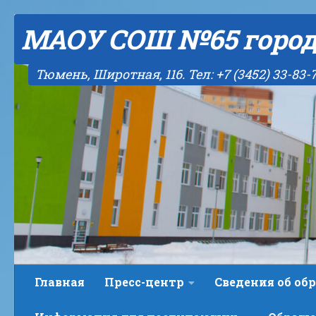
Skip to content
МАОУ СОШ №65 горо
Тюмень, Широтная, 116. Тел: +7 (3452) 33-83-
Главная
Пресс-центр
Сведения об об