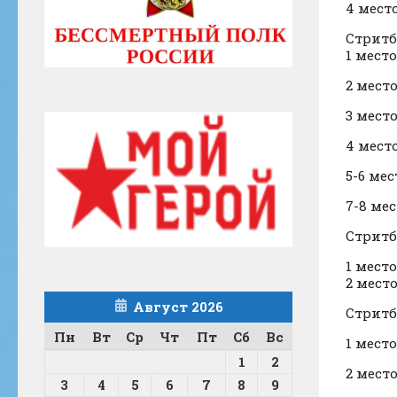
4 место
Стритб
1 место
2 место
3 место
4 место
5-6 мес
7-8 мес
Стритб
1 место
2 место
Август 2026
Стритб
Пн
Вт
Ср
Чт
Пт
Сб
Вс
1 место
1
2
2 место
3
4
5
6
7
8
9