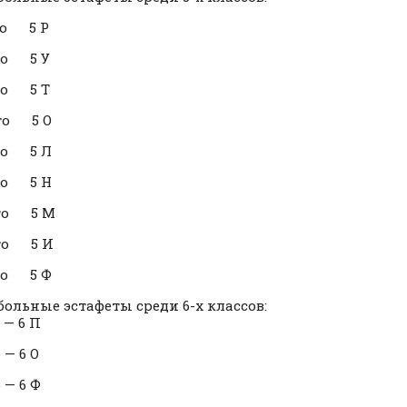
сто 5 Р
сто 5 У
сто 5 Т
сто 5 О
то 5 Л
то 5 Н
сто 5 М
сто 5 И
то 5 Ф
больные эстафеты среди 6-х классов:
 — 6 П
 — 6 О
 — 6 Ф