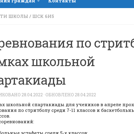
ния граждан
Контакты
СТИ ШКОЛЫ
/
ШСК 6И5
ревнования по стрит
мках школьной
артакиады
ИКОВАНО
28.04.2022
· ОБНОВЛЕНО
28.04.2022
ах школьной спартакиады для учеников в апреле про
ования по стритболу среди 7-11 классов и баскетбольн
ссов.
соревнований:
больные эстафеты среди 5-х классов: