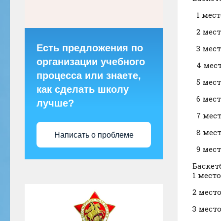
1 ме
2 ме
Есть предложения по
3 ме
организации учебного
4 ме
процесса или знаете,
5 мес
как сделать школу
6 мес
лучше?
7 ме
8 ме
Написать о проблеме
9 мес
Баскет
1 место
2 место
3 место