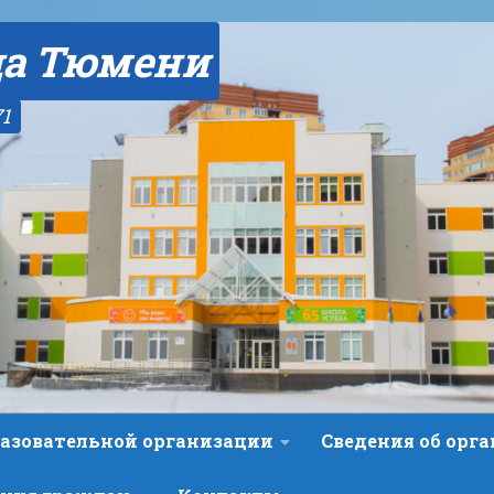
да Тюмени
71
разовательной организации
Сведения об орг