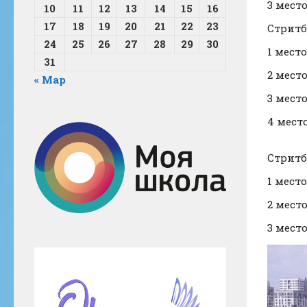
3 место
10
11
12
13
14
15
16
17
18
19
20
21
22
23
Стритбо
24
25
26
27
28
29
30
1 место
31
2 место
« Мар
3 место
4 место-
Стритбо
1 место
2 место
3 место