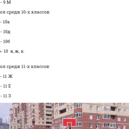
- 9 М
л среди 10-х классов:
- 10а
- 10д
- 10б
 10 в, ж, к.
л среди 11-х классов:
- 11 Ж
- 11 Е
- 11 З