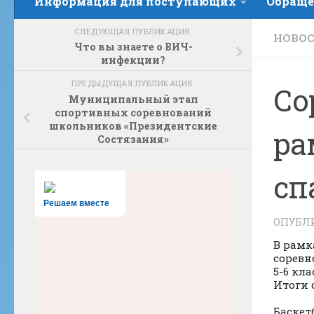
Информация для поступающих
Обраще
СЛЕДУЮЩАЯ ПУБЛИКАЦИЯ
НОВО
Что вы знаете о ВИЧ-
инфекции?
ПРЕДЫДУЩАЯ ПУБЛИКАЦИЯ
Со
Муниципальный этап
спортивных соревнований
школьников «Президентские
ра
Состязания»
сп
Решаем вместе
ОПУБЛ
В рамк
соревн
5-6 кла
Итоги 
Баскет