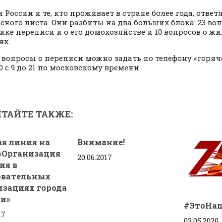
 России и те, кто проживает в стране более года, ответя
сного листа. Они разбиты на два больших блока: 23 во
ике переписи и о его домохозяйстве и 10 вопросов о 
ях.
вопросы о переписи можно задать по телефону «горяче
0 с 9 до 21 по московскому времени.
ТАЙТЕ ТАКЖЕ:
ая линия на
Внимание!
 «Организация
20.06.2017
ия в
овательных
изациях города
и»
#ЭтоНа
17
03.05.2020