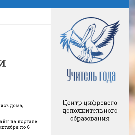
и
Центр цифрового
пись дома,
дополнительного
образования
айн на портале
октября по 8