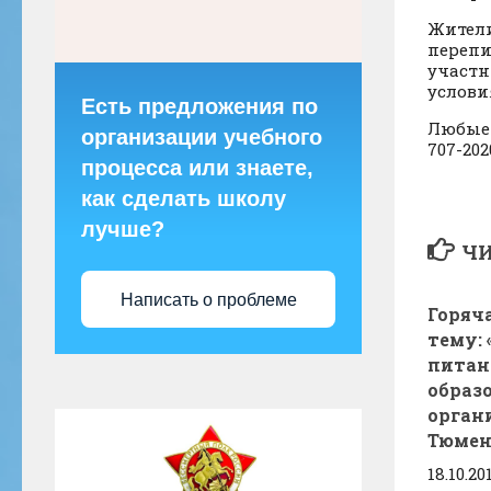
Жители
перепи
участн
услови
Есть предложения по
Любые 
организации учебного
707-202
процесса или знаете,
как сделать школу
лучше?
ЧИ
Написать о проблеме
Горяч
тему:
питан
образ
орган
Тюмен
18.10.20