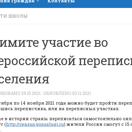
ния граждан
Контакты
СТИ ШКОЛЫ
имите участие во
ероссийской перепис
селения
ИКОВАНО
29.10.2021
· ОБНОВЛЕНО
03.11.2021
ктября по 14 ноября 2021 года можно будет пройти пере
шись переписчика, или на переписных участках.
е в истории страны переписаться самостоятельно онл
г (
http://census.gosuslugi.ru
) жители России смогут с 15 
.