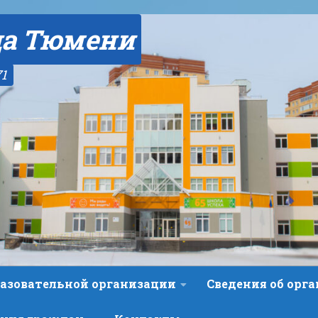
да Тюмени
71
разовательной организации
Сведения об орг