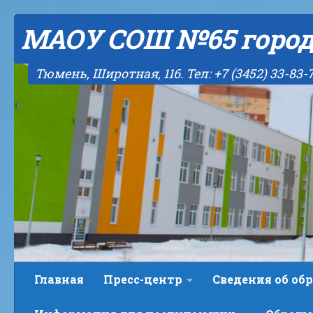
Skip to content
МАОУ СОШ №65 горо
Тюмень, Широтная, 116. Тел: +7 (3452) 33-83-
Главная
Пресс-центр
Сведения об об