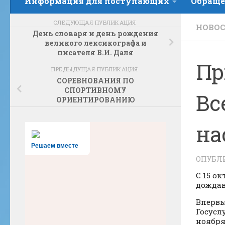
Информация для поступающих
Обраще
СЛЕДУЮЩАЯ ПУБЛИКАЦИЯ
НОВО
День словаря и день рождения
великого лексикографа и
писателя В.И. Даля
Пр
ПРЕДЫДУЩАЯ ПУБЛИКАЦИЯ
СОРЕВНОВАНИЯ ПО
СПОРТИВНОМУ
Вс
ОРИЕНТИРОВАНИЮ
на
Решаем вместе
ОПУБЛ
С 15 о
дождав
Впервы
Госуслу
ноября